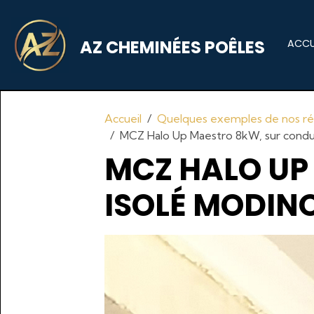
AZ CHEMINÉES POÊLES
ACCU
Accueil
Quelques exemples de nos réa
MCZ Halo Up Maestro 8kW, sur condu
MCZ HALO UP
ISOLÉ MODIN